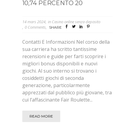
10,74 PERCENTO 20
14 mars 2024
in
Casino online senza deposito
0 Comments
SHARE
Contatti E Informazioni Nel corso della
sua carriera ha scritto tantissime
recensioni e guide per farti scoprire i
migliori bonus disponibili e nuovi
giochi. Al suo interno si trovano i
cosiddetti giochi di seconda
generazione, particolarmente
apprezzati dal pubblico più giovane, tra
cui l’affascinante Fair Roulette...
READ MORE