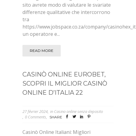
sito avrete modo di valutare le svariate
differenze qualitative che intercorrono
tra
https://www.jobspace.co.za/company/casinohex_it
un operatore e...
READ MORE
CASINÒ ONLINE EUROBET,
SCOPRI IL MIGLIOR CASINÒ
ONLINE D’ITALIA 22
27 février 2024
in
Casino online senza deposito
0 Comments
SHARE
Casinò Online Italiani: Migliori