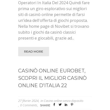
Operatori In Italia Del 2024 Quindi fare
prima un giro esplorativo sui migliori
siti di casinò online permette di farsi
un’idea dell'offerta di giochi proposta.
Nella home page di Novibet si trovano
subito i giochi da casinò classici
presenti e giocabili, grazie ad...
READ MORE
CASINÒ ONLINE EUROBET,
SCOPRI IL MIGLIOR CASINÒ
ONLINE D’ITALIA 22
27 février 2024
in
Casino online senza deposito
0 Comments
SHARE