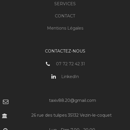
SERVICES
CONTACT
Mentions Légales
CONTACTEZ-NOUS
07 72 72 42 31
LinkedIn
taxiv88.20@gmail.com
26 rue des tulipes 35132 Vezin-le-coquet