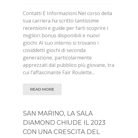
Contatti E Informazioni Nel corso della
sua carriera ha scritto tantissime
recensioni e guide per farti scoprire i
migliori bonus disponibili e nuovi
giochi. Al suo interno si trovano i
cosiddetti giochi di seconda
generazione, particolarmente
apprezzati dal pubblico più giovane, tra
cui l’affascinante Fair Roulette...
READ MORE
SAN MARINO, LA SALA
DIAMOND CHIUDE IL 2023
CON UNA CRESCITA DEL