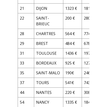
21
DIJON
1323 €
1818 €
22
SAINT-
200 €
280 €
BRIEUC
28
CHARTRES
564 €
774€
29
BREST
484 €
678 €
31
TOULOUSE
1436 €
1978 €
33
BORDEAUX
925 €
1277 €
35
SAINT-MALO
190€
246 €
37
TOURS
541€
743 €
44
NANTES
220 €
308 €
54
NANCY
1335 €
1847 €