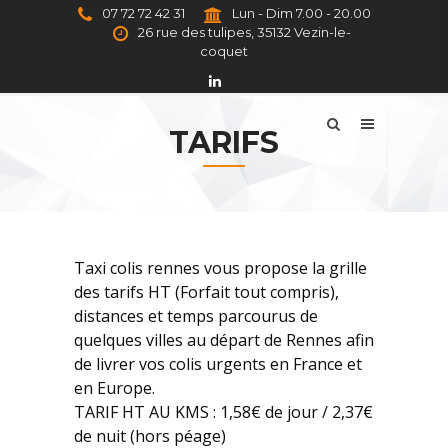
07 72 72 42 31
Lun - Dim 7.00 - 20.00
26 rue des tulipes, 35132 Vezin-le-
coquet
TARIFS
Taxi colis rennes vous propose la grille
des tarifs HT (Forfait tout compris),
distances et temps parcourus de
quelques villes au départ de Rennes afin
de livrer vos colis urgents en France et
en Europe.
TARIF HT AU KMS : 1,58€ de jour / 2,37€
de nuit (hors péage)