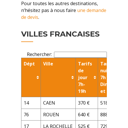
Pour toutes les autres destinations,
n’hésitez pas à nous faire
une demande
de devis
.
VILLES FRANCAISES
Rechercher:
Dépt
Ville
Tarifs
Tarifs de
de
nuit 20h-
jour
7h
7h-
Dimanches
19h
et fériés
14
CAEN
370 €
518 €
76
ROUEN
640 €
888 €
17
LA ROCHELLE
525 €
729€