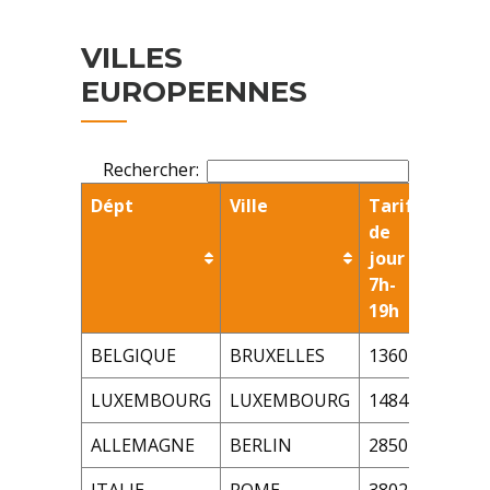
VILLES
EUROPEENNES
Rechercher:
Dépt
Ville
Tarifs
Tari
de
nuit
jour
7h
7h-
Dim
19h
et f
BELGIQUE
BRUXELLES
1360 €
188
LUXEMBOURG
LUXEMBOURG
1484 €
204
ALLEMAGNE
BERLIN
2850 €
396